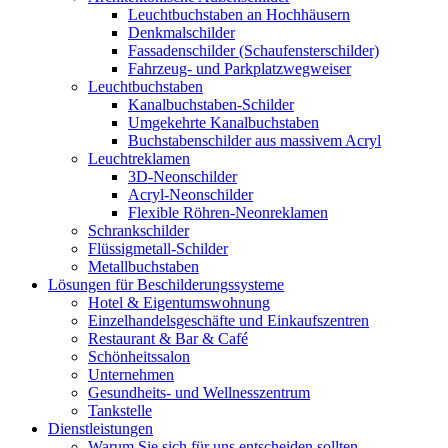
Leuchtbuchstaben an Hochhäusern
Denkmalschilder
Fassadenschilder (Schaufensterschilder)
Fahrzeug- und Parkplatzwegweiser
Leuchtbuchstaben
Kanalbuchstaben-Schilder
Umgekehrte Kanalbuchstaben
Buchstabenschilder aus massivem Acryl
Leuchtreklamen
3D-Neonschilder
Acryl-Neonschilder
Flexible Röhren-Neonreklamen
Schrankschilder
Flüssigmetall-Schilder
Metallbuchstaben
Lösungen für Beschilderungssysteme
Hotel & Eigentumswohnung
Einzelhandelsgeschäfte und Einkaufszentren
Restaurant & Bar & Café
Schönheitssalon
Unternehmen
Gesundheits- und Wellnesszentrum
Tankstelle
Dienstleistungen
Warum Sie sich für uns entscheiden sollten