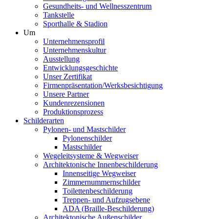
Gesundheits- und Wellnesszentrum
Tankstelle
Sporthalle & Stadion
Um
Unternehmensprofil
Unternehmenskultur
Ausstellung
Entwicklungsgeschichte
Unser Zertifikat
Firmenpräsentation/Werksbesichtigung
Unsere Partner
Kundenrezensionen
Produktionsprozess
Schilderarten
Pylonen- und Mastschilder
Pylonenschilder
Mastschilder
Wegeleitsysteme & Wegweiser
Architektonische Innenbeschilderung
Innenseitige Wegweiser
Zimmernummernschilder
Toilettenbeschilderung
Treppen- und Aufzugsebene
ADA (Braille-Beschilderung)
Architektonische Außenschilder