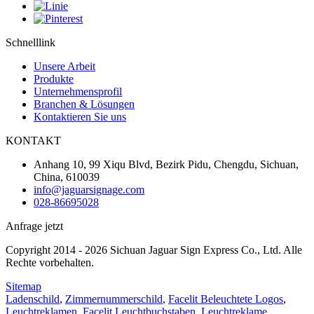
Schnelllink
Unsere Arbeit
Produkte
Unternehmensprofil
Branchen & Lösungen
Kontaktieren Sie uns
KONTAKT
Anhang 10, 99 Xiqu Blvd, Bezirk Pidu, Chengdu, Sichuan,
China, 610039
info@jaguarsignage.com
028-86695028
Anfrage jetzt
Copyright 2014 - 2026 Sichuan Jaguar Sign Express Co., Ltd. Alle
Rechte vorbehalten.
Sitemap
Ladenschild
,
Zimmernummerschild
,
Facelit Beleuchtete Logos
,
Leuchtreklamen
,
Facelit Leuchtbuchstaben
,
Leuchtreklame
,