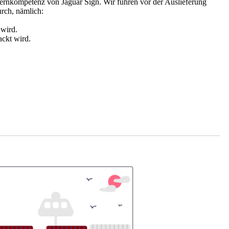
e Kernkompetenz von Jaguar Sign. Wir führen vor der Auslieferung
urch, nämlich:
 wird.
ackt wird.