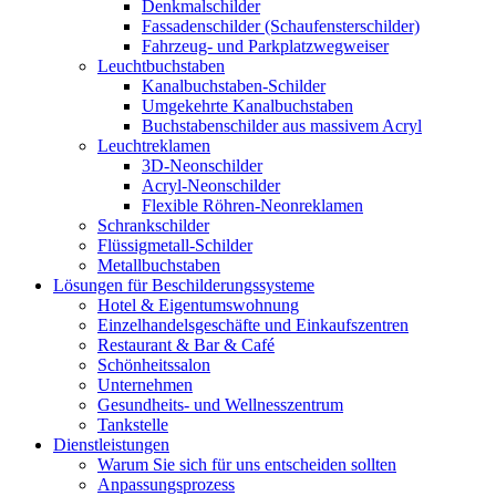
Denkmalschilder
Fassadenschilder (Schaufensterschilder)
Fahrzeug- und Parkplatzwegweiser
Leuchtbuchstaben
Kanalbuchstaben-Schilder
Umgekehrte Kanalbuchstaben
Buchstabenschilder aus massivem Acryl
Leuchtreklamen
3D-Neonschilder
Acryl-Neonschilder
Flexible Röhren-Neonreklamen
Schrankschilder
Flüssigmetall-Schilder
Metallbuchstaben
Lösungen für Beschilderungssysteme
Hotel & Eigentumswohnung
Einzelhandelsgeschäfte und Einkaufszentren
Restaurant & Bar & Café
Schönheitssalon
Unternehmen
Gesundheits- und Wellnesszentrum
Tankstelle
Dienstleistungen
Warum Sie sich für uns entscheiden sollten
Anpassungsprozess