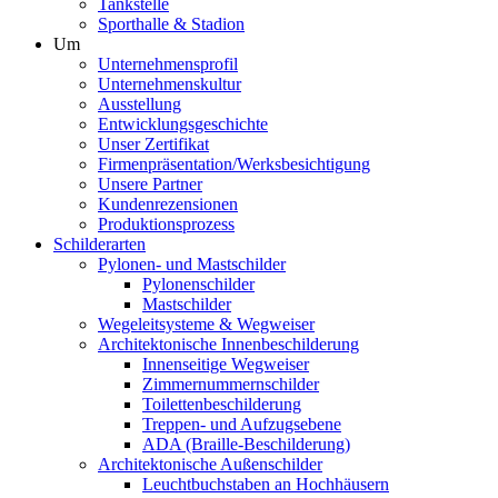
Tankstelle
Sporthalle & Stadion
Um
Unternehmensprofil
Unternehmenskultur
Ausstellung
Entwicklungsgeschichte
Unser Zertifikat
Firmenpräsentation/Werksbesichtigung
Unsere Partner
Kundenrezensionen
Produktionsprozess
Schilderarten
Pylonen- und Mastschilder
Pylonenschilder
Mastschilder
Wegeleitsysteme & Wegweiser
Architektonische Innenbeschilderung
Innenseitige Wegweiser
Zimmernummernschilder
Toilettenbeschilderung
Treppen- und Aufzugsebene
ADA (Braille-Beschilderung)
Architektonische Außenschilder
Leuchtbuchstaben an Hochhäusern